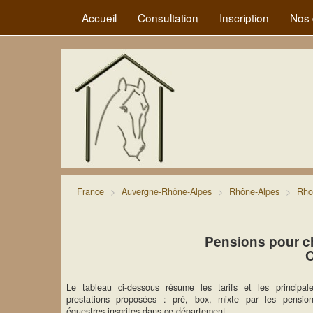
Accueil
Consultation
Inscription
Nos 
France
Auvergne-Rhône-Alpes
Rhône-Alpes
Rho
Pensions pour c
O
Le tableau ci-dessous résume les tarifs et les principal
prestations proposées : pré, box, mixte par les pensio
équestres inscrites dans ce département.