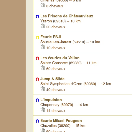
Orliénas (69530) -- 6 km
8 chevaux
Les Frisons de Châteauvieux
Yzeron (69510) -- 10 km
20 chevaux
Ecurie ESJI
Soucieu-en-Jarrest (69510) -- 10 km
10 chevaux
Les écuries du Vallon
Sainte-Consorce (69280) -- 11 km
60 chevaux
Jump & Slide
Saint-Symphorien-d'Ozon (69360) -- 12 km
40 chevaux
L'Impulsion
Chaponnay (69970) -- 14 km
14 chevaux
Ecurie Mikael Pougeon
Chuzelles (38200) -- 15 km
60 chevaux