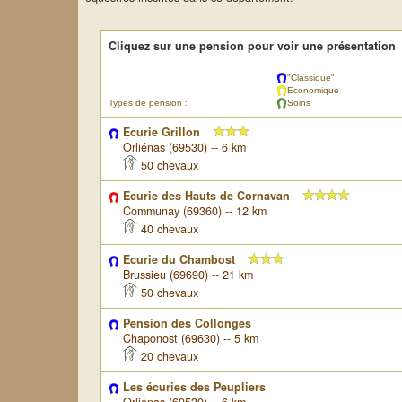
Cliquez sur une pension pour voir une présentation
"Classique"
Economique
Types de pension :
Soins
Ecurie Grillon
Orliénas (69530) -- 6 km
50 chevaux
Ecurie des Hauts de Cornavan
Communay (69360) -- 12 km
40 chevaux
Ecurie du Chambost
Brussieu (69690) -- 21 km
50 chevaux
Pension des Collonges
Chaponost (69630) -- 5 km
20 chevaux
Les écuries des Peupliers