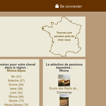
Se connecter
Trouvez une
pension près de
chez vous
ension pour votre cheval
La sélection de pensions
dans la région :
équestres :
Rhône-Alpes
Rhone
Ain (01)
Ardeche (07)
Drome (26)
Ecurie des Hauts de...
Isere (38)
Communay
Loire (42)
Rhone (69)
Savoie (73)
Haute-Savoie (74)