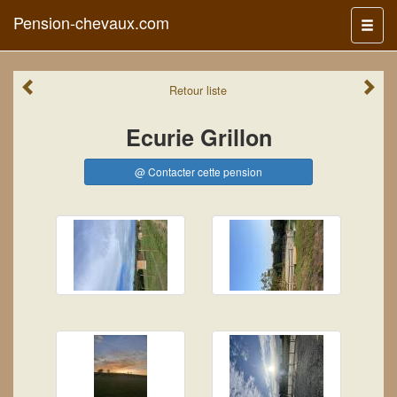
Pension-chevaux.com
Menu
Retour
liste
Ecurie Grillon
@ Contacter cette pension