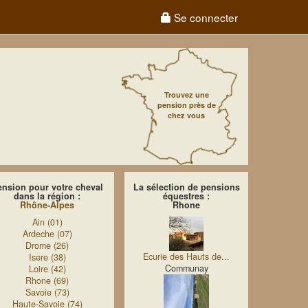
Se connecter
Trouvez une
pension près de
chez vous
ension pour votre cheval
La sélection de pensions
dans la région :
équestres :
Rhône-Alpes
Rhone
Ain (01)
Ardeche (07)
Drome (26)
Ecurie des Hauts de...
Isere (38)
Communay
Loire (42)
Rhone (69)
Savoie (73)
Haute-Savoie (74)