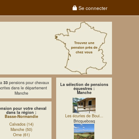
Se connecter
Trouvez une
pension près de
chez vous
y a
33
pensions pour chevaux
La sélection de pensions
scrites dans le département
équestres :
Manche
Manche
ension pour votre cheval
dans la région :
Les écuries de Boui...
Basse-Normandie
Bricquebosq
Calvados (14)
Manche (50)
Orne (61)