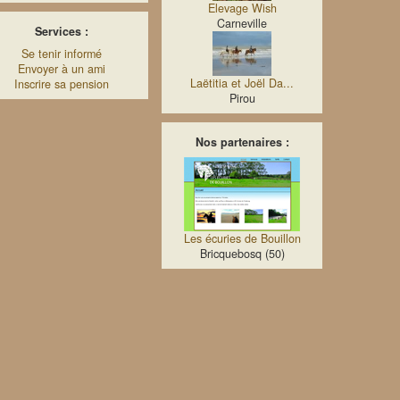
Elevage Wish
Carneville
Services :
Se tenir informé
Envoyer à un ami
Laëtitia et Joël Da...
Inscrire sa pension
Pirou
Nos partenaires :
Les écuries de Bouillon
Bricquebosq (50)