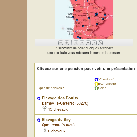
En survollant un point quelques secondes,
une info-bulle vous indiquera le nom de la pension.
Cliquez sur une pension pour voir une présentation
"Classique"
Economique
Types de pension :
Soins
Elevage des Douits
Barneville-Carteret (50270)
15 chevaux
Elevage du Sey
Quettehou (50630)
6 chevaux