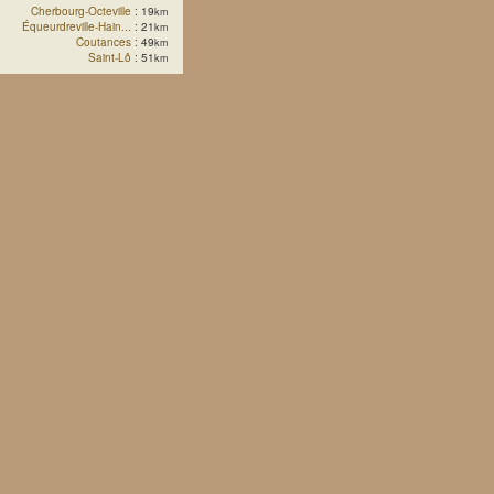
Cherbourg-Octeville
: 19
km
Équeurdreville-Hain...
: 21
km
Coutances
: 49
km
Saint-Lô
: 51
km