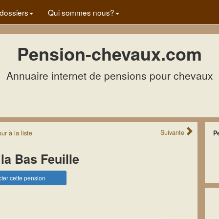
dossiers
Qui sommes nous?
Pension-chevaux.com
Annuaire internet de pensions pour chevaux
Suivante
our
à la
liste
P
la Bas Feuille
ter cette pension