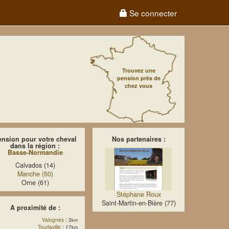
Se connecter
Trouvez une
pension près de
chez vous
ension pour votre cheval
Nos partenaires :
dans la région :
Basse-Normandie
Calvados (14)
Manche (50)
Orne (61)
Stéphane Roux
Saint-Martin-en-Bière (77)
A proximité de :
Valognes
: 3
km
Tourlaville
: 17
km