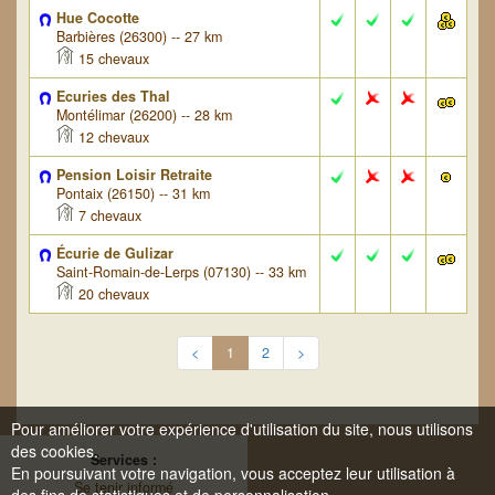
Hue Cocotte
Barbières (26300) -- 27 km
15 chevaux
Ecuries des Thal
Montélimar (26200) -- 28 km
12 chevaux
Pension Loisir Retraite
Pontaix (26150) -- 31 km
7 chevaux
Écurie de Gulizar
Saint-Romain-de-Lerps (07130) -- 33 km
20 chevaux
<
1
2
>
Pour améliorer votre expérience d'utilisation du site, nous utilisons
des cookies.
Services :
En poursuivant votre navigation, vous acceptez leur utilisation à
Se tenir informé