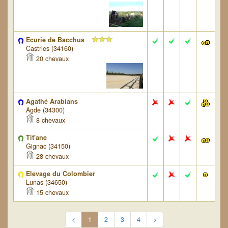
Ecurie de Bacchus
Castries (34160)
20 chevaux
Agathé Arabians
Agde (34300)
8 chevaux
Tit'ane
Gignac (34150)
28 chevaux
Elevage du Colombier
Lunas (34650)
15 chevaux
<
1
2
3
4
>