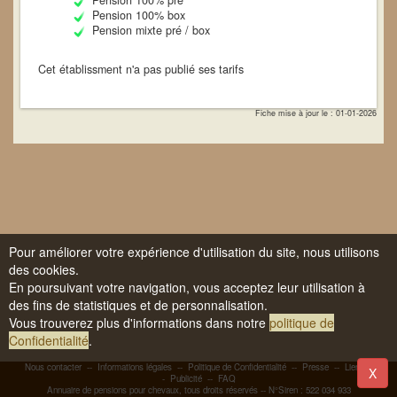
Pension 100% pré
Pension 100% box
Pension mixte pré / box
Cet établissment n'a pas publié ses tarifs
Fiche mise à jour le : 01-01-2026
Pour améliorer votre expérience d'utilisation du site, nous utilisons
des cookies.
En poursuivant votre navigation, vous acceptez leur utilisation à
des fins de statistiques et de personnalisation.
Vous trouverez plus d'informations dans notre
politique de
Confidentialité
.
Nous contacter
--
Informations légales
--
Politique de Confidentialité
--
Presse
--
Liens
-
X
-
Publicité
--
FAQ
Annuaire de pensions pour chevaux, tous droits réservés -- N°Siren : 522 034 933