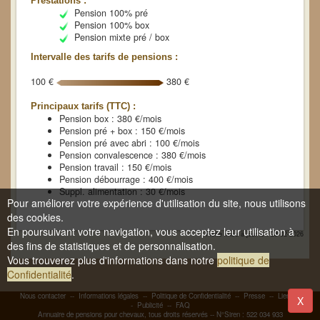
Prestations :
Pension 100% pré
Pension 100% box
Pension mixte pré / box
Intervalle des tarifs de pensions :
100 €
380 €
Principaux tarifs (TTC) :
Pension box : 380 €/mois
Pension pré + box : 150 €/mois
Pension pré avec abri : 100 €/mois
Pension convalescence : 380 €/mois
Pension travail : 150 €/mois
Pension débourrage : 400 €/mois
Suppl. alimentation : 30 €/mois
Pour améliorer votre expérience d'utilisation du site, nous utilisons
des cookies.
En poursuivant votre navigation, vous acceptez leur utilisation à
Fiche mise à jour le : 23-02-2026
des fins de statistiques et de personnalisation.
Vous trouverez plus d'informations dans notre
politique de
Confidentialité
.
Nous contacter
--
Informations légales
--
Politique de Confidentialité
--
Presse
--
Liens
-
X
-
Publicité
--
FAQ
Annuaire de pensions pour chevaux, tous droits réservés -- N°Siren : 522 034 933