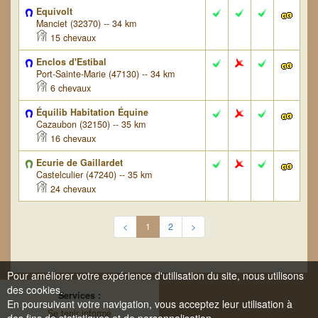
Equivolt
Manciet (32370) -- 34 km
15 chevaux
Enclos d'Estibal
Port-Sainte-Marie (47130) -- 34 km
6 chevaux
Équilib Habitation Équine
Cazaubon (32150) -- 35 km
16 chevaux
Ecurie de Gaillardet
Castelculier (47240) -- 35 km
24 chevaux
<
1
2
>
Pour améliorer votre expérience d'utilisation du site, nous utilisons
des cookies.
Services :
En poursuivant votre navigation, vous acceptez leur utilisation à
Se tenir informé