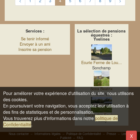
<
1
2
3
4
5
6
7
8
9
>
Services :
La sélection de pensions
équestres :
Se tenir informé
Yvelines
Envoyer à un ami
Inscrire sa pension
Ecurie Ferme de Lou...
Sonchamp
Scea Beatrix
Pour améliorer votre expérience d'utilisation du site, nous utilisons
Houdan
des cookies.
En poursuivant votre navigation, vous acceptez leur utilisation à
des fins de statistiques et de personnalisation.
Haras des Foulons
Vous trouverez plus d'informations dans notre
politique de
Rosay
Confidentialité
.
Nous contacter
--
Informations légales
--
Politique de Confidentialité
--
Presse
--
Liens
-
X
-
Publicité
--
FAQ