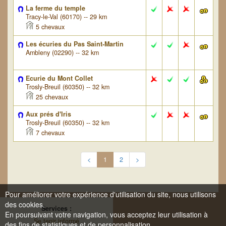
La ferme du temple
Tracy-le-Val (60170) -- 29 km
5 chevaux
Les écuries du Pas Saint-Martin
Ambleny (02290) -- 32 km
Ecurie du Mont Collet
Trosly-Breuil (60350) -- 32 km
25 chevaux
Aux prés d'Iris
Trosly-Breuil (60350) -- 32 km
7 chevaux
<
1
2
>
Pour améliorer votre expérience d'utilisation du site, nous utilisons
des cookies.
Services :
En poursuivant votre navigation, vous acceptez leur utilisation à
Se tenir informé
des fins de statistiques et de personnalisation.