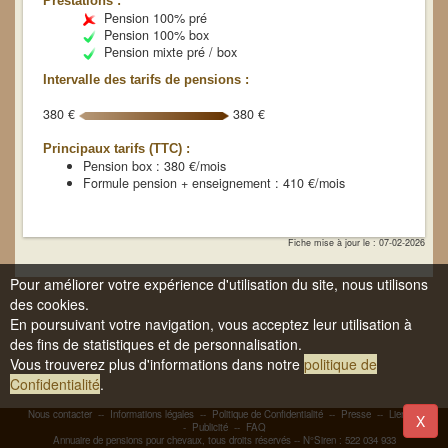
Prestations :
Pension 100% pré
Pension 100% box
Pension mixte pré / box
Intervalle des tarifs de pensions :
380 €
380 €
Principaux tarifs (TTC) :
Pension box : 380 €/mois
Formule pension + enseignement : 410 €/mois
Fiche mise à jour le : 07-02-2026
Pour améliorer votre expérience d'utilisation du site, nous utilisons
des cookies.
En poursuivant votre navigation, vous acceptez leur utilisation à
des fins de statistiques et de personnalisation.
Vous trouverez plus d'informations dans notre
politique de
Confidentialité
.
Nous contacter
--
Informations légales
--
Politique de Confidentialité
--
Presse
--
Liens
-
X
-
Publicité
--
FAQ
Annuaire de pensions pour chevaux, tous droits réservés -- N°Siren : 522 034 933