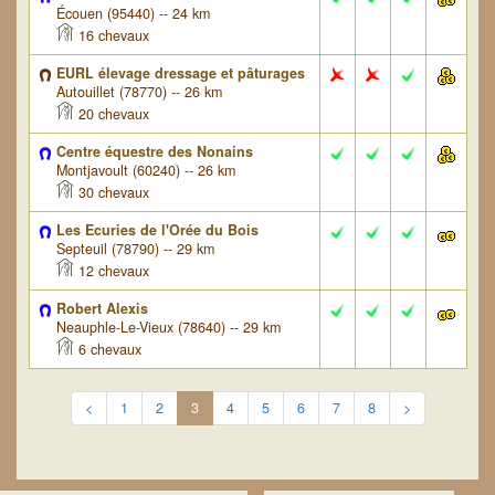
Écouen (95440) -- 24 km
16 chevaux
EURL élevage dressage et pâturages
Autouillet (78770) -- 26 km
20 chevaux
Centre équestre des Nonains
Montjavoult (60240) -- 26 km
30 chevaux
Les Ecuries de l'Orée du Bois
Septeuil (78790) -- 29 km
12 chevaux
Robert Alexis
Neauphle-Le-Vieux (78640) -- 29 km
6 chevaux
<
1
2
3
4
5
6
7
8
>