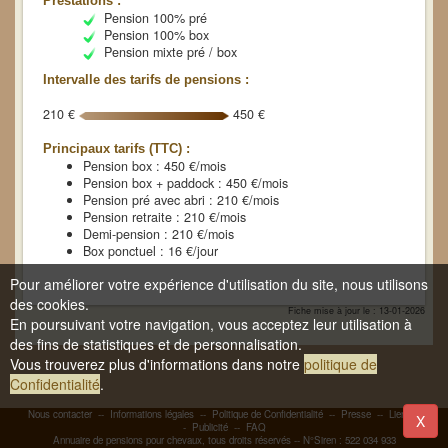
Prestations :
Pension 100% pré
Pension 100% box
Pension mixte pré / box
Intervalle des tarifs de pensions :
210 €
450 €
Principaux tarifs (TTC) :
Pension box : 450 €/mois
Pension box + paddock : 450 €/mois
Pension pré avec abri : 210 €/mois
Pension retraite : 210 €/mois
Demi-pension : 210 €/mois
Box ponctuel : 16 €/jour
Pour améliorer votre expérience d'utilisation du site, nous utilisons
des cookies.
Fiche mise à jour le : 13-01-2026
En poursuivant votre navigation, vous acceptez leur utilisation à
des fins de statistiques et de personnalisation.
Vous trouverez plus d'informations dans notre
politique de
Confidentialité
.
Nous contacter
--
Informations légales
--
Politique de Confidentialité
--
Presse
--
Liens
-
X
-
Publicité
--
FAQ
Annuaire de pensions pour chevaux, tous droits réservés -- N°Siren : 522 034 933