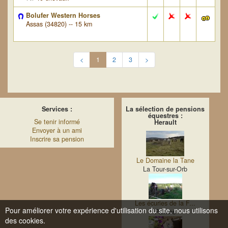
Bolufer Western Horses
Assas (34820) -- 15 km
<
1
2
3
>
Services :
La sélection de pensions
équestres :
Se tenir informé
Herault
Envoyer à un ami
Inscrire sa pension
Le Domaine la Tane
La Tour-sur-Orb
Les écuries de la F...
Pour améliorer votre expérience d'utilisation du site, nous utilisons
Pailhes
des cookies.