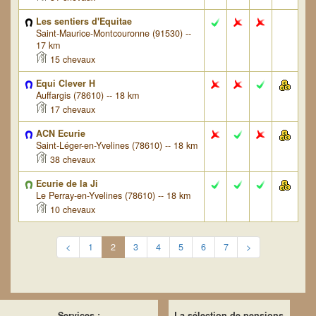
Les sentiers d'Equitae
Saint-Maurice-Montcouronne (91530) --
17 km
15 chevaux
Equi Clever H
Auffargis (78610) -- 18 km
17 chevaux
ACN Ecurie
Saint-Léger-en-Yvelines (78610) -- 18 km
38 chevaux
Ecurie de la Ji
Le Perray-en-Yvelines (78610) -- 18 km
10 chevaux
<
1
2
3
4
5
6
7
>
Services :
La sélection de pensions