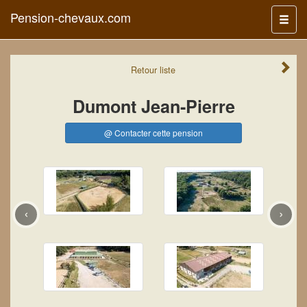
Pension-chevaux.com
Menu
Retour
liste
Dumont Jean-Pierre
@ Contacter cette pension
‹
›