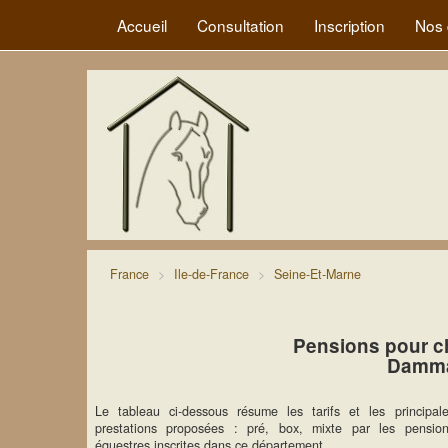
Accueil
Consultation
Inscription
Nos 
France
Ile-de-France
Seine-Et-Marne
Pensions pour c
Damma
Le tableau ci-dessous résume les tarifs et les principal
prestations proposées : pré, box, mixte par les pensio
équestres inscrites dans ce département.