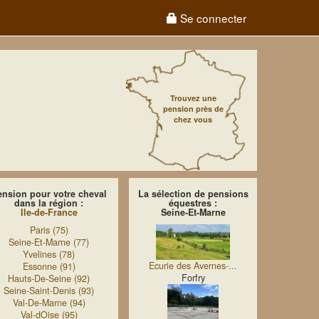
Se connecter
Trouvez une
pension près de
chez vous
ension pour votre cheval
La sélection de pensions
dans la région :
équestres :
Ile-de-France
Seine-Et-Marne
Paris (75)
Seine-Et-Marne (77)
Yvelines (78)
Ecurie des Avernes-...
Essonne (91)
Forfry
Hauts-De-Seine (92)
Seine-Saint-Denis (93)
Val-De-Marne (94)
Val-dOise (95)