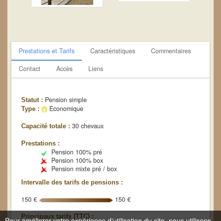
Prestations et Tarifs
Caractéristiques
Commentaires
Contact
Accès
Liens
Pension simple
Statut :
Economique
Type :
30 chevaux
Capacité totale :
Prestations :
Pension 100% pré
Pension 100% box
Pension mixte pré / box
Intervalle des tarifs de pensions :
150 €
150 €
Principaux tarifs (TTC) :
Pour améliorer votre expérience d'utilisation du site, nous utilisons