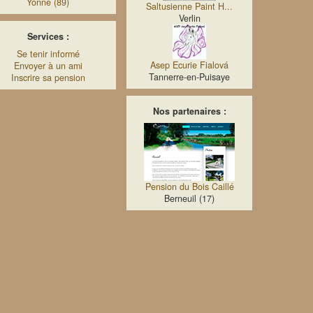
Yonne (89)
Saltusienne Paint H...
Verlin
Services :
Se tenir informé
Asep Ecurie Fialová
Envoyer à un ami
Tannerre-en-Puisaye
Inscrire sa pension
Nos partenaires :
Pension du Bois Caillé
Berneuil (17)