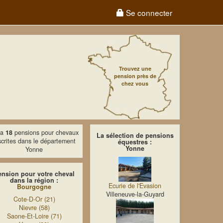
Se connecter
Trouvez une
pension près de
chez vous
y a
18
pensions pour chevaux
La sélection de pensions
scrites dans le département
équestres :
Yonne
Yonne
ension pour votre cheval
dans la région :
Ecurie de l'Evasion
Bourgogne
Villeneuve-la-Guyard
Cote-D-Or (21)
Nievre (58)
Saone-Et-Loire (71)