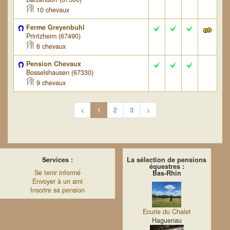
10 chevaux
Ferme Greyenbuhl
Printzheim (67490)
6 chevaux
Pension Chevaux
Bosselshausen (67330)
9 chevaux
<
1
2
3
>
Services :
La sélection de pensions
équestres :
Se tenir informé
Bas-Rhin
Envoyer à un ami
Inscrire sa pension
Ecurie du Chalet
Haguenau