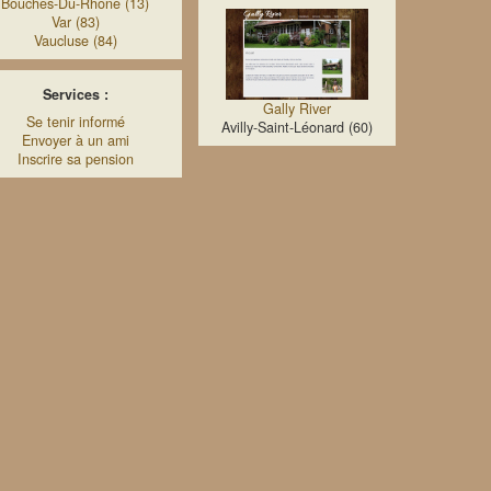
Bouches-Du-Rhone (13)
Var (83)
Vaucluse (84)
Services :
Gally River
Se tenir informé
Avilly-Saint-Léonard (60)
Envoyer à un ami
Inscrire sa pension