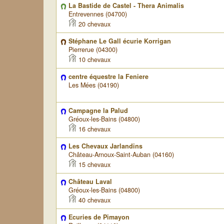
La Bastide de Castel - Thera Animalis
Entrevennes (04700)
20 chevaux
Stéphane Le Gall écurie Korrigan
Pierrerue (04300)
10 chevaux
centre équestre la Feniere
Les Mées (04190)
Campagne la Palud
Gréoux-les-Bains (04800)
16 chevaux
Les Chevaux Jarlandins
Château-Arnoux-Saint-Auban (04160)
15 chevaux
Château Laval
Gréoux-les-Bains (04800)
40 chevaux
Ecuries de Pimayon