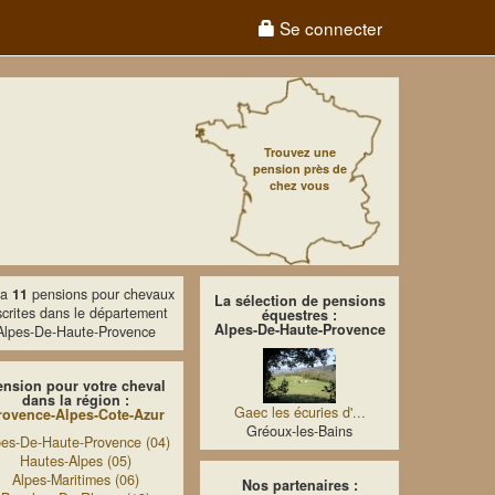
Se connecter
Trouvez une
pension près de
chez vous
y a
11
pensions pour chevaux
La sélection de pensions
scrites dans le département
équestres :
Alpes-De-Haute-Provence
Alpes-De-Haute-Provence
ension pour votre cheval
dans la région :
Gaec les écuries d'...
rovence-Alpes-Cote-Azur
Gréoux-les-Bains
pes-De-Haute-Provence (04)
Hautes-Alpes (05)
Alpes-Maritimes (06)
Nos partenaires :