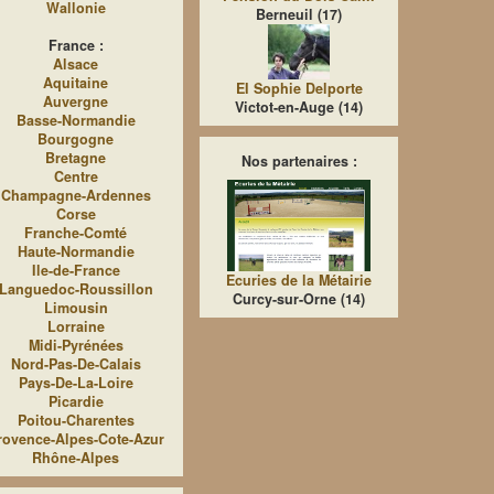
Wallonie
Berneuil (17)
France :
Alsace
Aquitaine
EI Sophie Delporte
Auvergne
Victot-en-Auge (14)
Basse-Normandie
Bourgogne
Bretagne
Nos partenaires :
Centre
Champagne-Ardennes
Corse
Franche-Comté
Haute-Normandie
Ile-de-France
Ecuries de la Métairie
Languedoc-Roussillon
Curcy-sur-Orne (14)
Limousin
Lorraine
Midi-Pyrénées
Nord-Pas-De-Calais
Pays-De-La-Loire
Picardie
Poitou-Charentes
rovence-Alpes-Cote-Azur
Rhône-Alpes