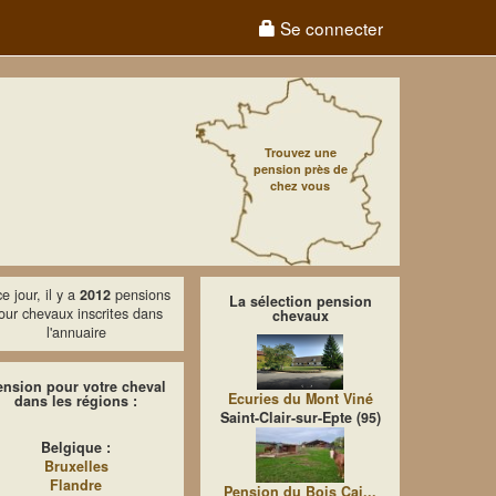
Se connecter
Trouvez une
pension près de
chez vous
e jour, il y a
2012
pensions
La sélection pension
our chevaux inscrites dans
chevaux
l'annuaire
ension pour votre cheval
Ecuries du Mont Viné
dans les régions :
Saint-Clair-sur-Epte (95)
Belgique :
Bruxelles
Flandre
Pension du Bois Cai...