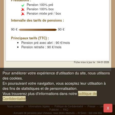
Prestations :
Pension 100% pré
Pension 100% box
Pension mixte pré / box
Intervalle des tarifs de pensions :
90 €
90 €
Principaux tarifs (TTC) :
Pension pré avec abri : 90 €/mois
Pension retraite : 90 €/mois
Fiche mise à jour le : 04-01-2026
Pour améliorer votre expérience d'utilisation du site, nous utilisons
des cookies.
En poursuivant votre navigation, vous acceptez leur utilisation à
des fins de statistiques et de personnalisation.
Vous trouverez plus d'informations dans notre
politique de
Confidentialité
.
Nous contacter
--
Informations légales
--
Politique de Confidentialité
--
Presse
--
Liens
-
X
-
Publicité
--
FAQ
Annuaire de pensions pour chevaux, tous droits réservés -- N°Siren : 522 034 933