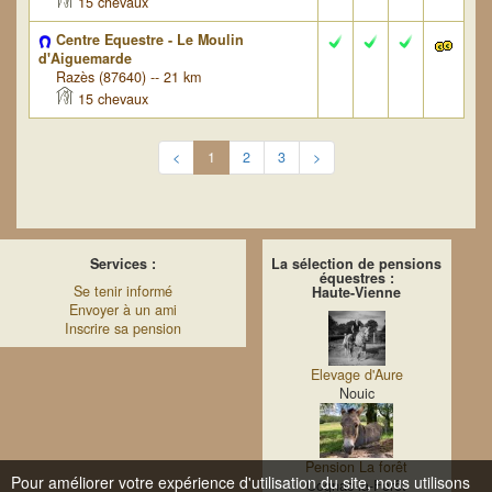
15 chevaux
Centre Equestre - Le Moulin
d'Aiguemarde
Razès (87640) -- 21 km
15 chevaux
<
1
2
3
>
Services :
La sélection de pensions
équestres :
Se tenir informé
Haute-Vienne
Envoyer à un ami
Inscrire sa pension
Elevage d'Aure
Nouic
Pension La forêt
Pour améliorer votre expérience d'utilisation du site, nous utilisons
Cognac-la-Forêt