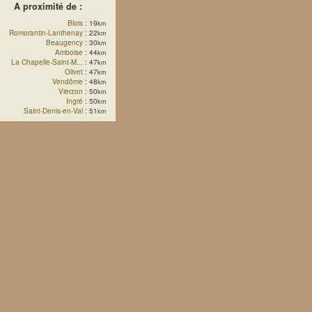
A proximité de :
Blois
: 19
km
Romorantin-Lanthenay
: 22
km
Beaugency
: 30
km
Amboise
: 44
km
La Chapelle-Saint-M...
: 47
km
Olivet
: 47
km
Vendôme
: 48
km
Vierzon
: 50
km
Ingré
: 50
km
Saint-Denis-en-Val
: 51
km