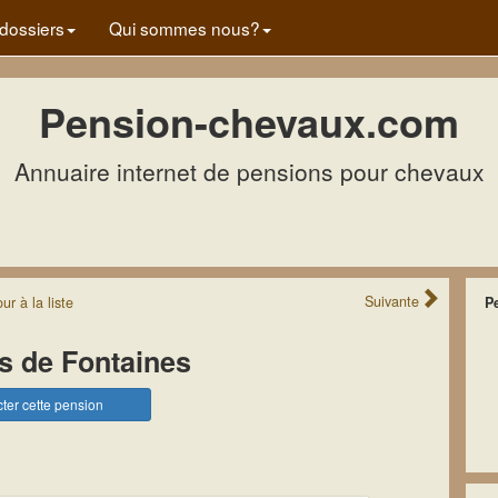
dossiers
Qui sommes nous?
Pension-chevaux.com
Annuaire internet de pensions pour chevaux
Suivante
our
à la
liste
P
s de Fontaines
ter cette pension