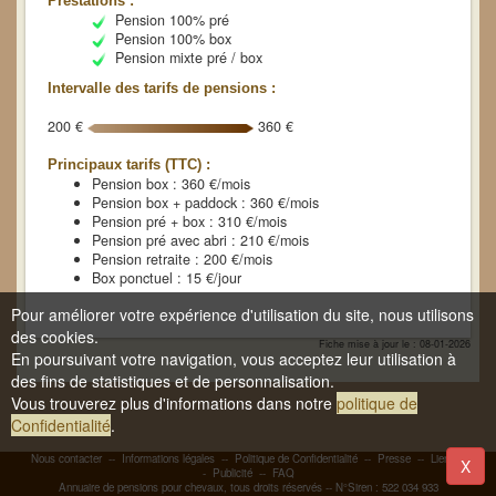
Prestations :
Pension 100% pré
Pension 100% box
Pension mixte pré / box
Intervalle des tarifs de pensions :
200 €
360 €
Principaux tarifs (TTC) :
Pension box : 360 €/mois
Pension box + paddock : 360 €/mois
Pension pré + box : 310 €/mois
Pension pré avec abri : 210 €/mois
Pension retraite : 200 €/mois
Box ponctuel : 15 €/jour
Pour améliorer votre expérience d'utilisation du site, nous utilisons
des cookies.
Fiche mise à jour le : 08-01-2026
En poursuivant votre navigation, vous acceptez leur utilisation à
des fins de statistiques et de personnalisation.
Vous trouverez plus d'informations dans notre
politique de
Confidentialité
.
Nous contacter
--
Informations légales
--
Politique de Confidentialité
--
Presse
--
Liens
-
X
-
Publicité
--
FAQ
Annuaire de pensions pour chevaux, tous droits réservés -- N°Siren : 522 034 933