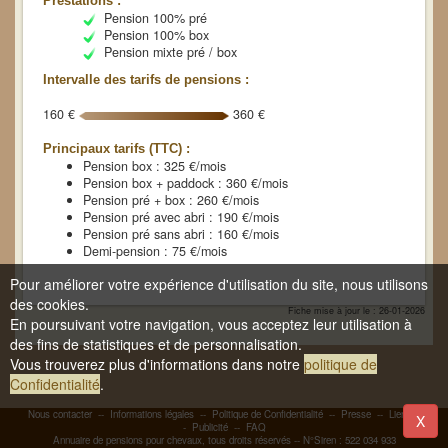
Prestations :
Pension 100% pré
Pension 100% box
Pension mixte pré / box
Intervalle des tarifs de pensions :
160 €
360 €
Principaux tarifs (TTC) :
Pension box : 325 €/mois
Pension box + paddock : 360 €/mois
Pension pré + box : 260 €/mois
Pension pré avec abri : 190 €/mois
Pension pré sans abri : 160 €/mois
Demi-pension : 75 €/mois
Pour améliorer votre expérience d'utilisation du site, nous utilisons
des cookies.
Fiche mise à jour le : 26-01-2026
En poursuivant votre navigation, vous acceptez leur utilisation à
des fins de statistiques et de personnalisation.
Vous trouverez plus d'informations dans notre
politique de
Confidentialité
.
Nous contacter
--
Informations légales
--
Politique de Confidentialité
--
Presse
--
Liens
-
X
-
Publicité
--
FAQ
Annuaire de pensions pour chevaux, tous droits réservés -- N°Siren : 522 034 933