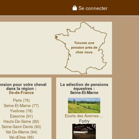
Se connecter
Trouvez une
pension près de
chez vous
ension pour votre cheval
La sélection de pensions
dans la région :
équestres :
Ile-de-France
Seine-Et-Marne
Paris (75)
Seine-Et-Marne (77)
Yvelines (78)
Ecurie des Avernes-...
Essonne (91)
Forfry
Hauts-De-Seine (92)
Seine-Saint-Denis (93)
Val-De-Marne (94)
Val-dOise (95)