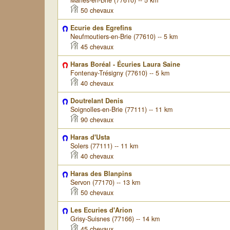
Marles-en-Brie (77610) -- 5 km
50 chevaux
Ecurie des Egrefins
Neufmoutiers-en-Brie (77610) -- 5 km
45 chevaux
Haras Boréal - Écuries Laura Saine
Fontenay-Trésigny (77610) -- 5 km
40 chevaux
Doutrelant Denis
Soignolles-en-Brie (77111) -- 11 km
90 chevaux
Haras d'Usta
Solers (77111) -- 11 km
40 chevaux
Haras des Blanpins
Servon (77170) -- 13 km
50 chevaux
Les Ecuries d'Arion
Grisy-Suisnes (77166) -- 14 km
45 chevaux