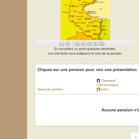
En survollant un point quelques secondes,
une info-bulle vous indiquera le nom de la pension.
Cliquez sur une pension pour voir une présentation
"Classique"
Economique
Types de pension :
Soins
Aucune pension n'e
<