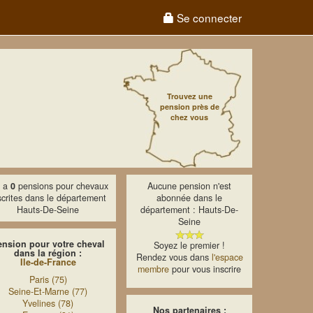
Se connecter
Trouvez une
pension près de
chez vous
y a
0
pensions pour chevaux
Aucune pension n'est
scrites dans le département
abonnée dans le
Hauts-De-Seine
département : Hauts-De-
Seine
ension pour votre cheval
Soyez le premier !
dans la région :
Rendez vous dans
l'espace
Ile-de-France
membre
pour vous inscrire
Paris (75)
Seine-Et-Marne (77)
Yvelines (78)
Nos partenaires :