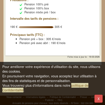
Prestations :
Pension 100% pré
Pension 100% box
Pension mixte pré / box
Intervalle des tarifs de pensions :
190 €
305 €
Principaux tarifs (TTC) :
Pension pré + box : 305 €/mois
Pension pré avec abri : 190 €/mois
Fiche mise à jour le : 19-03-2026
Pour améliorer votre expérience d'utilisation du site, nous utilisons
des cookies.
En poursuivant votre navigation, vous acceptez leur utilisation à
des fins de statistiques et de personnalisation.
Vous trouverez plus d'informations dans notre
politique de
Confidentialité
.
Nous contacter
--
Informations légales
--
Politique de Confidentialité
--
Presse
--
Liens
-
X
-
Publicité
--
FAQ
Annuaire de pensions pour chevaux, tous droits réservés -- N°Siren : 522 034 933