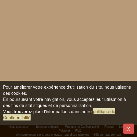
Pour améliorer votre expérience d'utilisation du site, nous utilisons
des cookies.
En poursuivant votre navigation, vous acceptez leur utilisation à
des fins de statistiques et de personnalisation.
Vous trouverez plus d'informations dans notre
politique de
Confidentialité
.
Nous contacter
--
Informations légales
--
Politique de Confidentialité
--
Presse
--
Liens
-
X
-
Publicité
--
FAQ
Annuaire de pensions pour chevaux, tous droits réservés -- N°Siren : 522 034 933