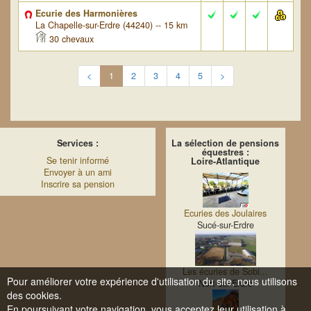
Ecurie des Harmonières
La Chapelle-sur-Erdre (44240) -- 15 km
30 chevaux
<
1
2
3
4
5
>
Services :
La sélection de pensions
équestres :
Se tenir informé
Loire-Atlantique
Envoyer à un ami
Inscrire sa pension
Ecuries des Joulaires
Sucé-sur-Erdre
Les écuries de Sobi...
Pour améliorer votre expérience d'utilisation du site, nous utilisons
Nort-sur-Erdre
des cookies.
En poursuivant votre navigation, vous acceptez leur utilisation à