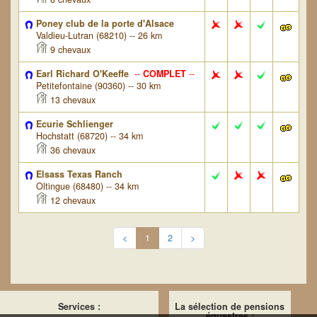
Poney club de la porte d'Alsace
Valdieu-Lutran (68210) -- 26 km
9 chevaux
Earl Richard O'Keeffe
--
COMPLET
--
Petitefontaine (90360) -- 30 km
13 chevaux
Ecurie Schlienger
Hochstatt (68720) -- 34 km
36 chevaux
Elsass Texas Ranch
Oltingue (68480) -- 34 km
12 chevaux
<
1
2
>
Services :
La sélection de pensions
équestres :