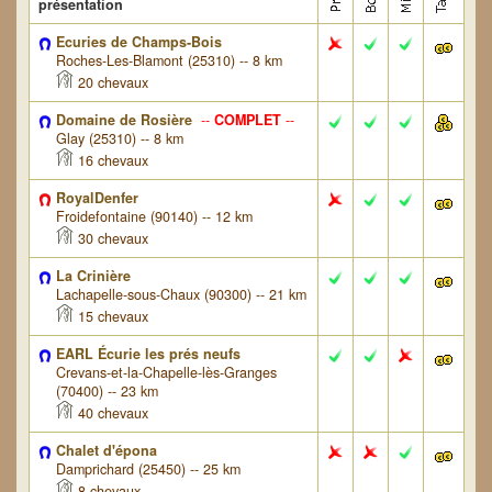
présentation
Ecuries de Champs-Bois
Roches-Les-Blamont (25310) -- 8 km
20 chevaux
Domaine de Rosière
--
COMPLET
--
Glay (25310) -- 8 km
16 chevaux
RoyalDenfer
Froidefontaine (90140) -- 12 km
30 chevaux
La Crinière
Lachapelle-sous-Chaux (90300) -- 21 km
15 chevaux
EARL Écurie les prés neufs
Crevans-et-la-Chapelle-lès-Granges
(70400) -- 23 km
40 chevaux
Chalet d'épona
Damprichard (25450) -- 25 km
8 chevaux