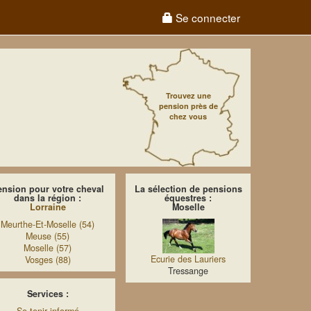
Se connecter
Trouvez une
pension près de
chez vous
ension pour votre cheval
La sélection de pensions
dans la région :
équestres :
Lorraine
Moselle
Meurthe-Et-Moselle (54)
Meuse (55)
Moselle (57)
Ecurie des Lauriers
Vosges (88)
Tressange
Services :