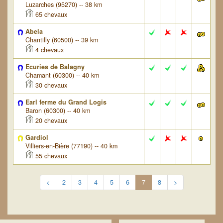
Luzarches (95270) -- 38 km
65 chevaux
Abela
Chantilly (60500) -- 39 km
4 chevaux
Ecuries de Balagny
Chamant (60300) -- 40 km
30 chevaux
Earl ferme du Grand Logis
Baron (60300) -- 40 km
20 chevaux
Gardiol
Villiers-en-Bière (77190) -- 40 km
55 chevaux
<
2
3
4
5
6
7
8
>