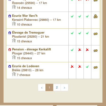
Rosnoën (29590) -- 17 km
14 chevaux
Ecurie War Varc'h
Kersaint-Plabennec (29860) -- 17 km
10 chevaux
Élevage de Tremoguer
Ploudaniel (29260) -- 21 km
15 chevaux
Pension - élevage Kerkalift
Plougar (29440) -- 27 km
15 chevaux
Ecurie de Lodeven
Brélès (29810) -- 28 km
7 chevaux
<
1
2
>