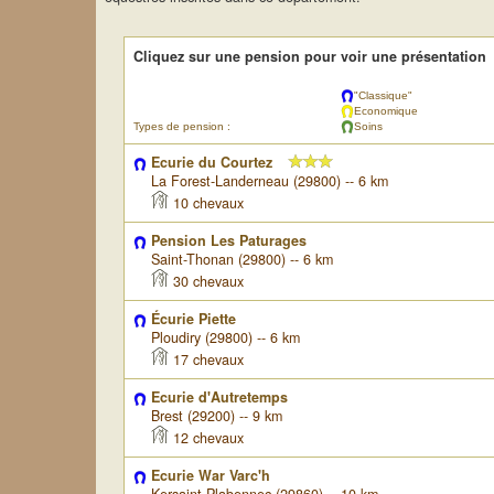
Cliquez sur une pension pour voir une présentation
"Classique"
Economique
Types de pension :
Soins
Ecurie du Courtez
La Forest-Landerneau (29800) -- 6 km
10 chevaux
Pension Les Paturages
Saint-Thonan (29800) -- 6 km
30 chevaux
Écurie Piette
Ploudiry (29800) -- 6 km
17 chevaux
Ecurie d'Autretemps
Brest (29200) -- 9 km
12 chevaux
Ecurie War Varc'h