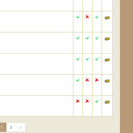
1
2
>