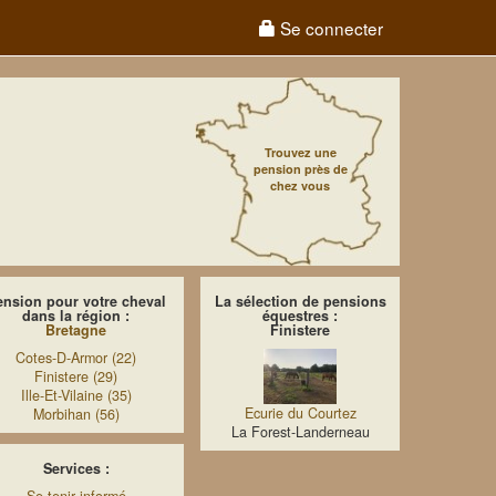
Se connecter
Trouvez une
pension près de
chez vous
ension pour votre cheval
La sélection de pensions
dans la région :
équestres :
Bretagne
Finistere
Cotes-D-Armor (22)
Finistere (29)
Ille-Et-Vilaine (35)
Ecurie du Courtez
Morbihan (56)
La Forest-Landerneau
Services :