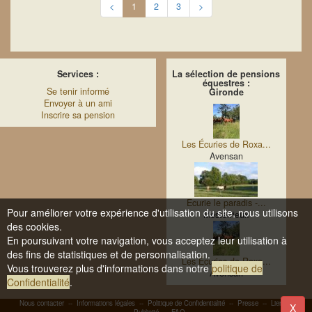
<
1
2
3
>
Services :
La sélection de pensions
équestres :
Se tenir informé
Gironde
Envoyer à un ami
Inscrire sa pension
Les Écuries de Roxa...
Avensan
Ecurie le paradis -...
Pour améliorer votre expérience d'utilisation du site, nous utilisons
Mesterrieux
des cookies.
En poursuivant votre navigation, vous acceptez leur utilisation à
des fins de statistiques et de personnalisation.
Les Écuries de Roxa...
Vous trouverez plus d'informations dans notre
politique de
Avensan
Confidentialité
.
Nous contacter
--
Informations légales
--
Politique de Confidentialité
--
Presse
--
Liens
-
X