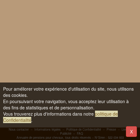
Pour améliorer votre expérience d'utilisation du site, nous utilisons
des cookies.
En poursuivant votre navigation, vous acceptez leur utilisation à
des fins de statistiques et de personnalisation.
Vous trouverez plus d'informations dans notre
politique de
Confidentialité
.
Nous contacter
--
Informations légales
--
Politique de Confidentialité
--
Presse
--
Liens
-
X
-
Publicité
--
FAQ
Annuaire de pensions pour chevaux, tous droits réservés -- N°Siren : 522 034 933