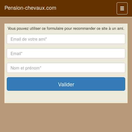
Pension-chevaux.com
Menu
Vous pouvez utiliser ce formulaire pour recommander ce site à un ami.
E-
mail
de
Email
votre
ami
:
Nom
Valider