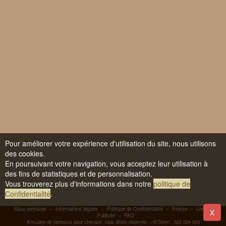
Pour améliorer votre expérience d'utilisation du site, nous utilisons
des cookies.
En poursuivant votre navigation, vous acceptez leur utilisation à
des fins de statistiques et de personnalisation.
Vous trouverez plus d'informations dans notre
politique de
Confidentialité
.
Nous contacter
--
Informations légales
--
Politique de Confidentialité
--
Presse
--
Liens
-
X
-
Publicité
--
FAQ
Annuaire de pensions pour chevaux, tous droits réservés -- N°Siren : 522 034 933