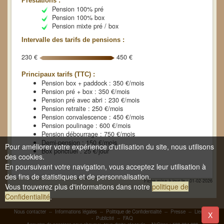
Prestations :
Pension 100% pré
Pension 100% box
Pension mixte pré / box
Intervalle des tarifs de pensions :
230 €
450 €
Principaux tarifs (TTC) :
Pension box + paddock : 350 €/mois
Pension pré + box : 350 €/mois
Pension pré avec abri : 230 €/mois
Pension retraite : 250 €/mois
Pension convalescence : 450 €/mois
Pension poulinage : 600 €/mois
Pension débourrage : 750 €/mois
Demi-pension : 150 €/mois
Pour améliorer votre expérience d'utilisation du site, nous utilisons
Box ponctuel : 25 €/jour
des cookies.
En poursuivant votre navigation, vous acceptez leur utilisation à
des fins de statistiques et de personnalisation.
Fiche mise à jour le : 01-02-2026
Vous trouverez plus d'informations dans notre
politique de
Confidentialité
.
Nous contacter
--
Informations légales
--
Politique de Confidentialité
--
Presse
--
Liens
-
X
-
Publicité
--
FAQ