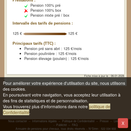
Prestations :
Pension 100% pré
Pension 100% box
Pension mixte pré / box
Intervalle des tarifs de pensions :
125 €
125 €
Principaux tarifs (TTC) :
Pension pré sans abri : 125 €/mois
Pension poulinière : 125 €/mois
Pension élevage (poulain) : 125 €/mois
Fiche mise à jour le : 06-01-2026
Pour améliorer votre expérience d'utilisation du site, nous utilisons
des cookies.
En poursuivant votre navigation, vous acceptez leur utilisation à
des fins de statistiques et de personnalisation.
Vous trouverez plus d'informations dans notre
politique de
Confidentialité
.
Nous contacter
--
Informations légales
--
Politique de Confidentialité
--
Presse
--
Liens
-
X
-
Publicité
--
FAQ
Annuaire de pensions pour chevaux, tous droits réservés -- N°Siren : 522 034 933