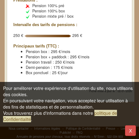
Prestations :
Pension 100% pré
Pension 100% box
Pension mixte pré / box
Intervalle des tarifs de pensions :
250 €
295 €
Principaux tarifs (TTC) :
Pension box : 295 €/mois
Pension box + paddock : 295 €/mois
Pension travail : 250 €/mois
Demi-pension : 175 €/mois
Box ponctuel : 25 €/jour
Pour améliorer votre expérience d'utilisation du site, nous utilisons
Fiche mise à jour le : 02-01-2026
des cookies.
En poursuivant votre navigation, vous acceptez leur utilisation à
des fins de statistiques et de personnalisation.
Vous trouverez plus d'informations dans notre
politique de
Confidentialité
.
Nous contacter
--
Informations légales
--
Politique de Confidentialité
--
Presse
--
Liens
-
X
-
Publicité
--
FAQ
Annuaire de pensions pour chevaux, tous droits réservés -- N°Siren : 522 034 933