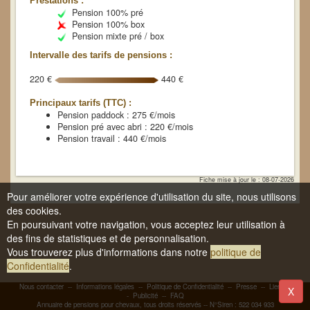
Prestations :
Pension 100% pré
Pension 100% box
Pension mixte pré / box
Intervalle des tarifs de pensions :
220 €
440 €
Principaux tarifs (TTC) :
Pension paddock : 275 €/mois
Pension pré avec abri : 220 €/mois
Pension travail : 440 €/mois
Fiche mise à jour le : 08-07-2026
Pour améliorer votre expérience d'utilisation du site, nous utilisons
des cookies.
En poursuivant votre navigation, vous acceptez leur utilisation à
des fins de statistiques et de personnalisation.
Vous trouverez plus d'informations dans notre
politique de
Confidentialité
.
Nous contacter
--
Informations légales
--
Politique de Confidentialité
--
Presse
--
Liens
-
X
-
Publicité
--
FAQ
Annuaire de pensions pour chevaux, tous droits réservés -- N°Siren : 522 034 933