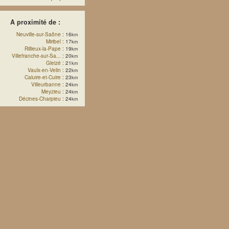
A proximité de :
Neuville-sur-Saône
: 16
km
Miribel
: 17
km
Rillieux-la-Pape
: 19
km
Villefranche-sur-Sa...
: 20
km
Gleizé
: 21
km
Vaulx-en-Velin
: 22
km
Caluire-et-Cuire
: 23
km
Villeurbanne
: 24
km
Meyzieu
: 24
km
Décines-Charpieu
: 24
km