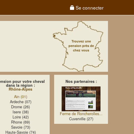
Se connecter
Trouvez une
pension près de
chez vous
ension pour votre cheval
Nos partenaires :
dans la région :
Rhône-Alpes
Ain (01)
Ardeche (07)
Drome (26)
Isere (38)
Ferme de Roncherolles...
Loire (42)
Cuverville (27)
Rhone (69)
Savoie (73)
Haute-Savoie (74)