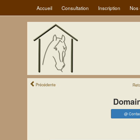
Accueil
Consultation
Inscription
Nos 
Précédente
Ret
Domain
@ Contac