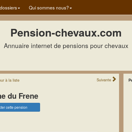
dossiers
Qui sommes nous?
Pension-chevaux.com
Annuaire internet de pensions pour chevaux
Suivante
our
à la
liste
P
e du Frene
ter cette pension