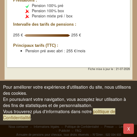
Prestations :
Pension 100% pré
Pension 100% box
Pension mixte pré / box
Intervalle des tarifs de pensions :
255 €
255 €
Principaux tarifs (TTC) :
Pension pré avec abri : 255 €/mois
Fiche mise à jour le : 21-07-2026
Pour améliorer votre expérience d'utilisation du site, nous utilisons
des cookies.
En poursuivant votre navigation, vous acceptez leur utilisation à
des fins de statistiques et de personnalisation.
Vous trouverez plus d'informations dans notre
politique de
Confidentialité
.
Nous contacter
--
Informations légales
--
Politique de Confidentialité
--
Presse
--
Liens
-
X
-
Publicité
--
FAQ
Annuaire de pensions pour chevaux, tous droits réservés -- N°Siren : 522 034 933