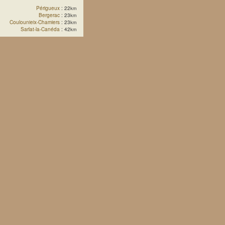
Périgueux
: 22
km
Bergerac
: 23
km
Coulounieix-Chamiers
: 23
km
Sarlat-la-Canéda
: 42
km