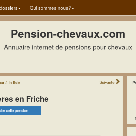
dossiers
Qui sommes nous?
Pension-chevaux.com
Annuaire internet de pensions pour chevaux
Suivante
our
à la
liste
P
ères en Friche
ter cette pension