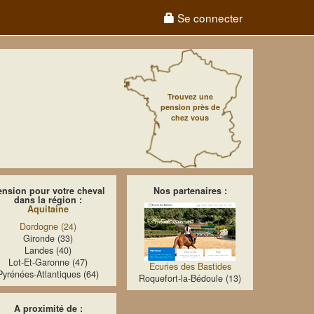
Se connecter
Trouvez une
pension près de
chez vous
ension pour votre cheval
Nos partenaires :
dans la région :
Aquitaine
Dordogne (24)
Gironde (33)
Landes (40)
Lot-Et-Garonne (47)
Ecuries des Bastides
Pyrénées-Atlantiques (64)
Roquefort-la-Bédoule (13)
A proximité de :