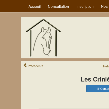
Accueil
Consultation
Inscription
Nos 
Précédente
Ret
Les Crini
@ Contac