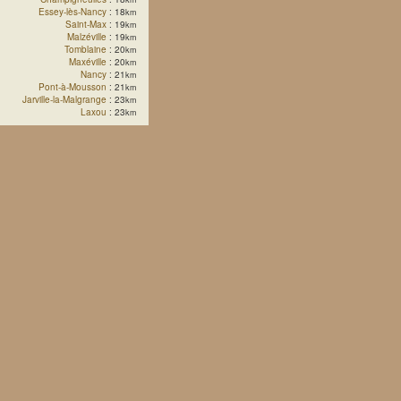
Essey-lès-Nancy
: 18
km
Saint-Max
: 19
km
Malzéville
: 19
km
Tomblaine
: 20
km
Maxéville
: 20
km
Nancy
: 21
km
Pont-à-Mousson
: 21
km
Jarville-la-Malgrange
: 23
km
Laxou
: 23
km