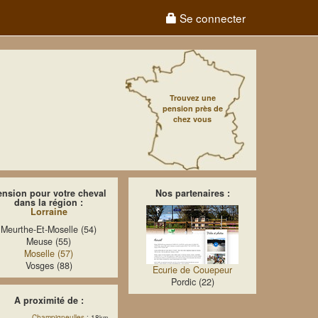
Se connecter
Trouvez une
pension près de
chez vous
ension pour votre cheval
Nos partenaires :
dans la région :
Lorraine
Meurthe-Et-Moselle (54)
Meuse (55)
Moselle (57)
Vosges (88)
Ecurie de Couepeur
Pordic (22)
A proximité de :
Champigneulles
: 18
km