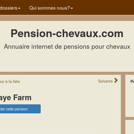
dossiers
Qui sommes nous?
Pension-chevaux.com
Annuaire internet de pensions pour chevaux
Suivante
our
à la
liste
P
aye Farm
ter cette pension