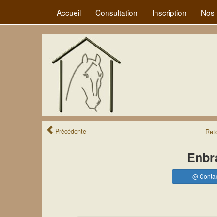
Accueil
Consultation
Inscription
Nos 
Précédente
Ret
Enbr
@ Contac